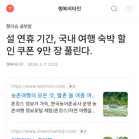
검색하기
행복비타민
티스토리
핫이슈 공부방
설 연휴 기간, 국내 여행 숙박 할
인 쿠폰 9만 장 풀린다.
행복에너지
2024. 2. 7. 13:22
https://www.welchon.com/
광고
농촌여행의 모든 것, 웰촌 올 여름 여행
은 농촌으로!
촌캉스 정보가 가득, 한국농어촌공사 운영 농
촌여행 정보포털 체험/촌캉스/자연 여행을
한 번에 전국 농촌여행 코스, 지금 확인하세
요
https://www.chamchamtrip.com/
광고