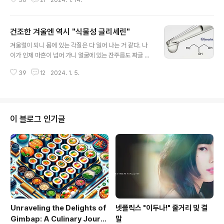
50
21
2024. 1. 14.
가던 미용실은 15,000원이였는데 자르고 나서 보니 사실
디자인 차이가 거의 없다. - 1인당 5분 컷 - 친절하고 손이
빠름 - 13년 된 미용실로 아이부터 어른까지 단골이 많음 -
건조한 겨울엔 역시 "식물성 글리세린"
오후 9시까지 영업 직장 퇴근 후 저녁 시간에 와도 좋을 것
글 내용
같다. 명일역 근처 성덕고등학교 옆에 건물 1층이라 찾기가
겨울철이 되니 몸에 있는 각질은 다 일어 나는 거 같다. 나
쉽다. 상호명 : 남정네 미용실 https://naver.me/GzgM
이가 인제 마흔이 넘어 가니 얼굴에 있는 잔주름도 짜글 짜
GQuz 네이버 지도 강동구 암사동 map.naver.com
글하고 세월이 무쌍하다. 글리세린하면 아마도 "코로나"가
39
12
2024. 1. 5.
먼저 떠오른다. 글리세린으로 휴대용 손소독제를 안 만들
어 본 사람이 없을 것이다. 글리세린이란? 보습, 관장, 윤황
등의 목적으로 사용되는 약물이다. 특히, 피부 보습에 가장
많이 사용된다. 사용방법은 간단하다. 피부를 바를 때 한 두
방울 떨어뜨려 로션과 함께 바르면 된다. 건조한 피부에 효
이 블로그 인기글
과적이다. 부작용으로는, 알레르기가 있는 사람이 바르면
피부 트러블이 있다는 거 말고는 보편적으로 부작용은 거
의 없는 듯 하다. 식물성 글리세린의 효능 1. 피부 미용 건조
한 피부에 효과적이며 피부미용에 도움이 된다. 보습제, 스
킨, 크림, 로션,..
Unraveling the Delights of
넷플릭스 "이두나!" 줄거리 및 결
Gimbap: A Culinary Journ
말