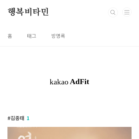
본문 바로가기
행복비타민
홈
태그
방명록
김종태
1