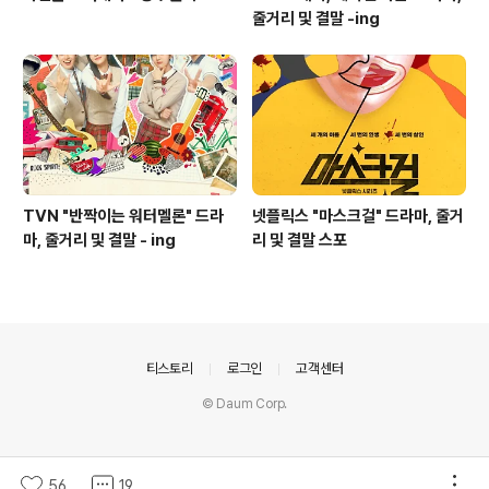
줄거리 및 결말 -ing
TVN "반짝이는 워터멜론" 드라
넷플릭스 "마스크걸" 드라마, 줄거
마, 줄거리 및 결말 - ing
리 및 결말 스포
의안내
티스토리
로그인
고객센터
© Daum Corp.
56
19