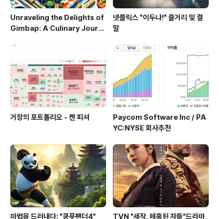
Unraveling the Delights of
넷플릭스 "이두나!" 줄거리 및 결
Gimbap: A Culinary Journ
말
ey
거장의 포트폴리오 - 켄 피셔
Paycom Software Inc / PA
YC:NYSE 회사추천
마법을 드러내다: "쿵푸팬더4"
TVN "세작, 매혹된 자들"드라마,