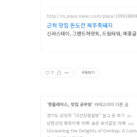
http://m.place.naver.com/place/10991880
근처 맛집 돈도칸 제주흑돼지
신라스테이, 그랜드하얏트, 드림타워, 메종글
7
구독하기
'
핫플레이스, 맛집 공부방
' 카테고리의 다른 글
경기도 남양주 "다산킹찜질방" 놀고 온 후기
(4)
남한산성 몽쥬이에 카페: 숨은 보석같은 카페
(14)
Unraveling the Delights of Gimbap: A Culin