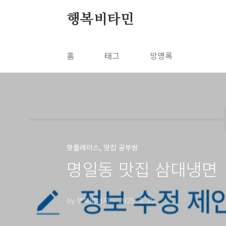
본문 바로가기
행복비타민
홈
태그
방명록
핫플레이스, 맛집 공부방
명일동 맛집 삼대냉면
by 행복에너지
2025. 3. 29.