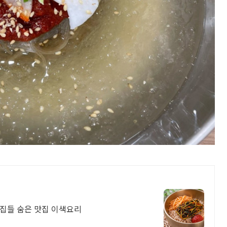
근처 지역에서 입소문 난 프랜차이즈 본점 맛집들 숨은 맛집 이색요리