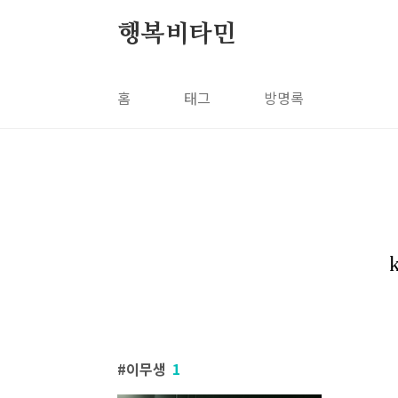
본문 바로가기
행복비타민
홈
태그
방명록
이무생
1