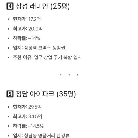
4️⃣ 삼성 래미안 (25평)
현재가
: 17.2억
최고가
: 20.0억
하락률
: –14%
입지
: 삼성역·코엑스 생활권
추천 이유
: 업무·상업·주거 복합 입지
5️⃣ 청담 아이파크 (35평)
현재가
: 29.5억
최고가
: 34.5억
하락률
: –14.5%
입지
: 청담동 명품거리·한강뷰