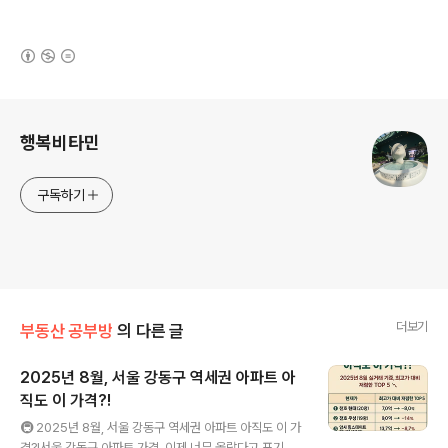
(새창열림)
로그 정보
행복비타민
구독하기
더보기
부동산 공부방
의 다른 글
2025년 8월, 서울 강동구 역세권 아파트 아
직도 이 가격?!
글 내용
🚇 2025년 8월, 서울 강동구 역세권 아파트 아직도 이 가
격?!서울 강동구 아파트 가격, 이제 너무 올랐다고 포기하