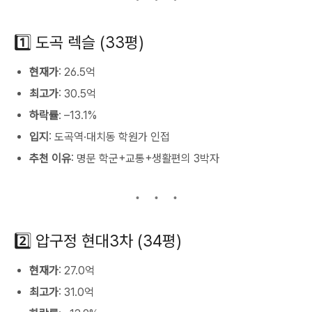
1️⃣ 도곡 렉슬 (33평)
현재가
: 26.5억
최고가
: 30.5억
하락률
: –13.1%
입지
: 도곡역·대치동 학원가 인접
추천 이유
: 명문 학군+교통+생활편의 3박자
2️⃣ 압구정 현대3차 (34평)
현재가
: 27.0억
최고가
: 31.0억