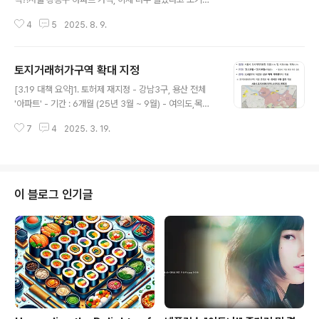
셨나요?그런데 의외로 강동구 역세권 아파트 중에는 여전
4
5
2025. 8. 9.
히 최고가 대비 10% 이상 저렴하게 거래되는 매물이 있습
니다.2025년 8월 실거래가를 기준으로, 실거주와 투자 모
두 노려볼 만한 저평가 아파트 TOP 5를 소개합니다.1️⃣
토지거래허가구역 확대 지정
천호 현대 (20평)가격: 7.0억 (최고가 8.0억 → –12% 하
글 내용
락)장점: 천호역 도보 5분, 대형마트·백화점·병원·카페 밀집
[3.19 대책 요약]1. 토허제 재지정 - 강남3구, 용산 전체
특징: 20평대지만 효율적인 구조, 신혼부부·소형가구에 인
'아파트' - 기간 : 6개월 (25년 3월 ~ 9월) - 여의도,목동,
기2️⃣ 천호 우성 (19평)가격: 9.0억 (최고가 10.5억 → –1
신통기획 구역 등 토허제 해제는 보류2. HUG 전세대출 보
4% 하락)장점: 중소형 아파트 희소성, 역세권 생활권 검증
7
4
2025. 3. 19.
증한도 90% 5월 조기도입 3. 주택공급 속도 활성화결국,
투자 포인트: 매물 희소성으로 거래 속도 빠름..
서울 아파트 매매가, 전세가만 또 오르겠네요!
이 블로그 인기글