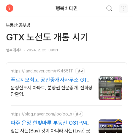
검색하기
행복비타민
티스토리
부동산 공부방
GTX 노선도 개통 시기
행복에너지
2024. 2. 25. 08:31
https://land.naver.com/r/9455111
광고
푸르지오최고 공인중개사사무소 GTX
역세권상담
운정신도시 아파트, 분양권 전문중개. 전화상
담환영.
https://blog.naver.com/joojoo_b
광고
파주 운정 한빛마루 부동산 O31-949-
0024
집은 사는(Buy) 것이 아니라 사는(Live) 곳