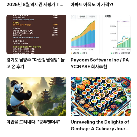
2025년 8월 역세권 저평가 TOP
아파트 아직도 이 가격?!
5 공개
경기도 남양주 "다산킹찜질방" 놀
Paycom Software Inc / PA
고 온 후기
YC:NYSE 회사추천
마법을 드러내다: "쿵푸팬더4"
Unraveling the Delights of
Gimbap: A Culinary Journ
ey