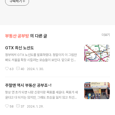
구독하기
더보기
부동산 공부방
의 다른 글
GTX 최신 노선도
글 내용
정부에서 GTX 노선도를 발표하였다. 정말이지 이 그림만
봐도 서울을 확장 시킬려는 모습들이 보인다. 앞으로 인구
절벽도 오고 벌써 지방은 인구 감소가 확실하고, 앞으로 더
63
40
2024. 1. 30.
더욱 서울에 내 집 장만은 어려울 듯 하다. GTX-D 노선이
황금 노선인게 강남역, 삼성역을 지난다. 이 GTX 노선만
봐도 어느 지역에 투자를 해야 할 지, 앞으로 발전 가능성이
주말엔 역시 부동산 공부죠~!
있는 지역이 어디인 지 유추해 볼 수 있다. 이건 일본 도쿄
글 내용
JR 야마노테션이다. 울나라 GTX 노선도랑 너무 똑같다.
항상 연 초가 되면 나랑 신랑이랑 목표를 세운다. 목표가 세
아무리 노재팬을 외쳐도 결국 일본 따라 간다.
운다고 다 되지는 않지만, 그래도 초심을 잃지 않고 최선을
다하면 그래도 어느 정도 연 말에 이루는 성취욕은 대단하
58
37
2024. 1. 29.
다. 한 번은 어렵지만, 두 번, 세 번은 너무 너무 쉽다. 오늘
일주일에 월요일,, 아침 댓바람부터 부동산에 전화 돌려보