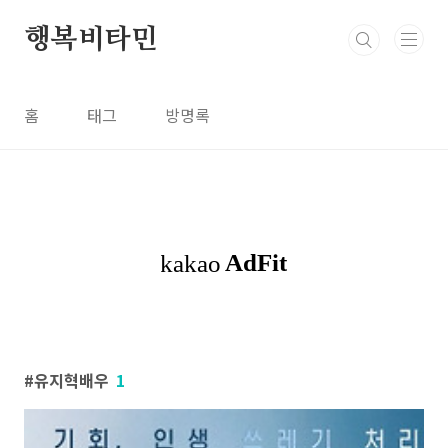
본문 바로가기
행복비타민
홈
태그
방명록
유지혁배우
1