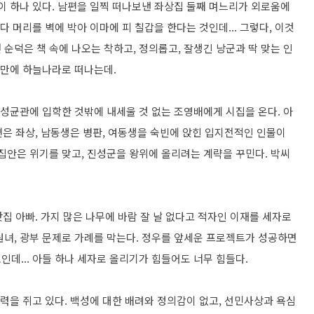
이 하나 있다. 남편을 일찍 떠나보낸 좌상집 둘째 며느리가 외로움에
 머리를 벽에 박아 이마에 피 칠갑을 한다는 것인데... 그렇다, 이것
순덕은 책 속에 나오는 착하고, 정의롭고, 잘생긴 낭군과 딱 맞는 인
 만에 하늘나라로 떠나는데.
 성균관에 입학한 것밖에 내세울 것 없는 조영배에게 시집을 온다. 아
남편은 좌상, 남동생은 병판, 여동생을 숙빈에 앉힌 입지전적인 인물이
집안은 위기를 맞고, 진성군을 왕위에 올리려는 계략을 꾸민다. 박씨
잣집 아빠. 가지 많은 나무에 바람 잘 날 없다고 적자인 이재를 세자로
원녀, 광부 문제로 가례를 막는다. 정우를 앞세운 프로젝트가 성공하면
데... 아들 하나 세자로 올리기가 힘들어도 너무 힘들다.
권력을 쥐고 있다. 백성에 대한 배려와 정의감이 없고, 선민사상과 욕심