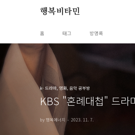
본문 바로가기
행복비타민
홈
태그
방명록
k- 드라마, 영화, 음악 공부방
KBS "혼례대첩" 드라마
by 행복에너지
2023. 11. 7.