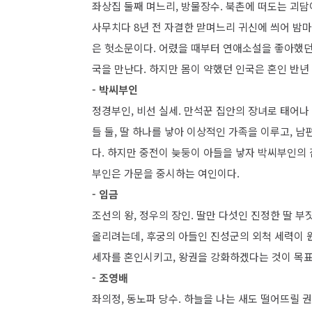
좌상집 둘째 며느리, 방물장수. 북촌에 떠도는 괴담
사무치다 8년 전 자결한 맏며느리 귀신에 씌어 밤마다
은 헛소문이다. 어렸을 때부터 연애소설을 좋아했던 
국을 만난다. 하지만 몸이 약했던 인국은 혼인 반년
- 박씨부인
정경부인, 비선 실세. 만석꾼 집안의 장녀로 태어나
들 둘, 딸 하나를 낳아 이상적인 가족을 이루고, 
다. 하지만 중전이 늦둥이 아들을 낳자 박씨부인의 
부인은 가문을 중시하는 여인이다.
- 임금
조선의 왕, 정우의 장인. 딸만 다섯인 진정한 딸 부
올리려는데, 후궁의 아들인 진성군의 외척 세력이 
세자를 혼인시키고, 왕권을 강화하겠다는 것이 목표인
- 조영배
좌의정, 동노파 당수. 하늘을 나는 새도 떨어뜨릴 