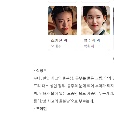
- 심정우
부마, 한양 최고의 울분남. 공부는 물론 그림, 악
프리 패스 상인 정우. 공주의 눈에 띄어 부마가 되
까. 남녀가 붙어 있는 모습만 봐도 가슴이 두근거리
를 '한양 최고의 울분남'으로 부르는데.
- 조이현