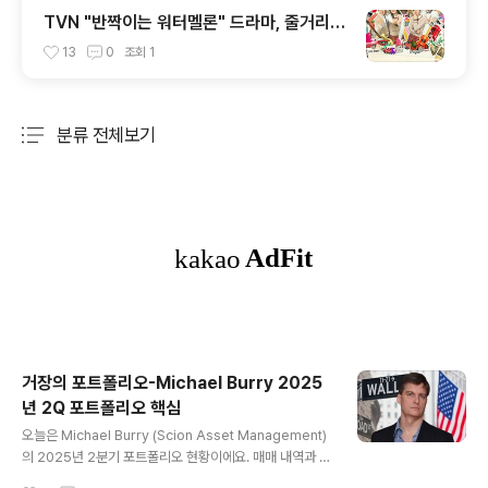
TVN "반짝이는 워터멜론" 드라마, 줄거리
및 결말 - ing
13
0
조회
1
분류 전체보기
주요 글 목록
거장의 포트폴리오-Michael Burry 2025
년 2Q 포트폴리오 핵심
글 내용
오늘은 Michael Burry (Scion Asset Management)
의 2025년 2분기 포트폴리오 현황이에요. 매매 내역과 보
유 현황을 바탕으로 정리해드릴게요.📊 마이클 버리의 포
작성시간