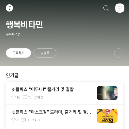
검색하기
티스토리
행복비타민
구독자
47
구독하기
방명록
신고하기 레이어
열기
인기글
넷플릭스 "이두나!" 줄거리 및 결말
16
15
조회
2
넷플릭스 "마스크걸" 드라마, 줄거리 및 결말
스포
9
0
조회
1