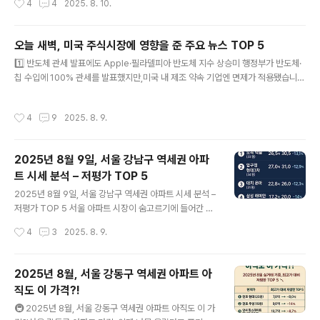
4
4
2025. 8. 10.
의 대표 주자로,기업의 내재가치보다 낮은 가격에 거래되
는 주식을 찾아 장기 보유하는 전략을 고수합니다.그의 핵
심 원칙은 다음과 같습니다.💡 버핏 투자 철학 핵심 4원칙
오늘 새벽, 미국 주식시장에 영향을 준 주요 뉴스 TOP 5
이해할 수 있는 비즈니스에만 투자하라자신이 잘 모르는
글 내용
1️⃣ 반도체 관세 발표에도 Apple·필라델피아 반도체 지수 상승미 행정부가 반도체·
산업은 피하고, 깊이 이해한 기업에만 집중.재무 구조와 경
칩 수입에 100% 관세를 발표했지만,미국 내 제조 약속 기업엔 면제가 적용됐습니
영진의 질 확인부채 비율이 낮고, 신뢰할 수 있는 경영진을
다.그 결과 Apple 주가 3.2% 상승, 필라델피아 반도체 지수 1.5% 상승.출처: Barr
선호.내재가치보다 저평가된 기업 매수안전마진(Margin
on’s2️⃣ 테크·AI 중심 나스닥 신기록 경신고급 기술주 중심의 매수세로 나스닥 지수
of Safety)을 확보해 리스크 최소화.장기 보유, 복리의 힘
작성시간
4
9
2025. 8. 9.
와 S&P 500이이번 주에도 상승세를 이어갔습니다.AI·반도체 기업이 주요 상승 동
활용시장의 단기 변동보다 장기 성장 잠재력을 중시.📊 2..
력.3️⃣ AI·반도체 실적 서프라이즈… Palantir·Shopify 급등Palantir: EPS 78%
급증, 주가 급등Shopify: 매출 예상치 상회, 주가 상승AMD: 중국 수출 규제로 혼조
2025년 8월 9일, 서울 강남구 역세권 아파
세하지만 AI 관련 기술 기업 선호는 지속.출처: Business Insider..
트 시세 분석 – 저평가 TOP 5
글 내용
2025년 8월 9일, 서울 강남구 역세권 아파트 시세 분석 –
저평가 TOP 5 서울 아파트 시장이 숨고르기에 들어간 지
금, 강남구에서도 일부 역세권 인기 단지가 최고가 대비 8
작성시간
4
3
2025. 8. 9.
~15% 하락한 가격에 거래되고 있습니다.2025년 8월 국
토부 실거래가 데이터를 바탕으로, 실거주·투자 가치가 모
두 높은 저평가 아파트 TOP 5를 소개합니다.1️⃣ 도곡 렉
2025년 8월, 서울 강동구 역세권 아파트 아
슬 (33평)현재가: 26.5억최고가: 30.5억하락률: –13.1%
직도 이 가격?!
입지: 도곡역·대치동 학원가 인접추천 이유: 명문 학군+교
글 내용
통+생활편의 3박자2️⃣ 압구정 현대3차 (34평)현재가: 2
🚇 2025년 8월, 서울 강동구 역세권 아파트 아직도 이 가