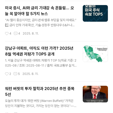
힘입어 주요 지수가 연속 신고가를 기록했습니다.(출처: Reuters) AP News+15
미국 증시, AI와 금리 기대감 속 흔들림… 오
Reuters+15Yahoo Finance+15The Wall Street Journal..
늘 꼭 알아야 할 5가지 뉴스
글 내용
“AI 랠리 중심이지만, 금리·관세·밸류 부담을 잊지 마세요.”
1️⃣ 금리 인하 기대 확산, 기술·성장주 반등다우·S&P·나스
닥 선물 소폭 상승, 투자심리 회복시사점: CPI 발표 전까지
작성시간
4
4
2025. 8. 11.
방향성 제한적(출처: Reuters)2️⃣ Nvidia·AMD, 중국 AI
칩 매출 15% 공유 조건부 수출 재개중국 서버 수요 회복
기대, 주가 반등리스크: 규제 강화 가능성 여전(출처: Inve
강남구 아파트, 아직도 이런 가격? 2025년
stors)3️⃣ Citi, S&P 500 연말 목표 6600으로 상향실적
8월 역세권 저평가 TOP5 공개
기대·정책 지원 반영시사점: 상승 기대 vs 관세·금리 리스
글 내용
크(출처: Reuters)4️⃣ AI 기술주 랠리 속 과열 우려 부각S
1. 서울 강남구 역세권 아파트 저평가 TOP 5(자료 기준: 2
&P·나스닥 사상 최고치 근접시사점: 펀더멘털은 탄탄하나
025-08 / 조회: 2025-08-11 / 출처: 국토교통부 실거
밸류 부담 큼(출처: MarketWatch)5️⃣ 美 기업, 자사주..
래가 시스템)“규제와 불확실성 속에서도 입지는 답을 말합
작성시간
2
5
2025. 8. 11.
니다.” 1️⃣ 도곡렉슬 (84.92㎡ · 34평)현재가: 32.5억
(’25.07) · 최고가: 36.0억 → 하락률 –9.7%도곡역 3분,
명문 학군“강남 아파트의 교과서. 입지 삼박자.”2️⃣ 압구정
워런 버핏의 투자 철학과 2025년 추천 종목
현대7차 (84.43㎡ · 34평)현재가: 42.0억 (’25.07) ·
5선
최고가: 46.5억 → –9.7%한강 조망, 리모델링 기대“프리
글 내용
미엄 유지, 기대감 남아있는 단지.”3️⃣ 개포 주공4단지 (59.
오늘의 투자 대가: 워런 버핏 (Warren Buffett)“가격은
95㎡ · 25평)현재가: 23.8억 (’25.07) · 최고가: 26.5억
당신이 지불하는 것이고, 가치는 당신이 얻는 것이다.”—
→ –10.2%대청역 5분, 재건축 예정..
워런 버핏워런 버핏은 **가치 투자(Value Investing)**
작성시간