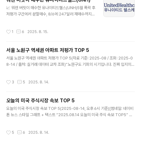
Safety)내재가치보다 낮은 가격에 매수하여 위험 최소화
글 내용
📈 워렌 버핏이 매수한 유나이티드헬스(UNH)5월 폭락 후
내재가치 분석재무제표, 배당, 수익성 기반의 철저한 펀더
저평가 구간에서 분할매수, 8/6에 247달러 재매수까지
멘털 분석장기 투자시장의 단기 소음에 흔들리지 않고 기
완료.펀더멘털 대비 시장 가격 격차가 커 결국 주가는 오를
업의 본질가치에 집중📊 이번 주 종목 추천 (벤저민 그레이
수밖에 없었고, 최근 13% 급등.지금 궁금한 건 “유나헬 지
엄 철학 기반)1️⃣ Johnson & Johnson (JNJ)안정적 배
작성시간
1
6
2025. 8. 15.
금 늦었나?”라는 질문.답은 누구도 확신할 수 없지만, 여전
당, 견고한 헬스케어 수요 기반2️⃣ Procter & Gamb..
히 가치와 가격의 간극을 보는 게 핵심.🔥 저평가 종목은
결국 제자리를 찾는다.
서울 노원구 역세권 아파트 저평가 TOP 5
글 내용
서울 노원구 역세권 아파트 저평가 TOP 5(자료 기준: 2025‑08 / 조회: 2025‑0
8‑14 / 출처: 실거래 데이터 교차 조회)“노원구도 기회의 시기입니다. 진짜 입지의
힘을 놓치지 마세요.”순위단지명 (전용 면적)현재가최고가하락률입지 포인트1️⃣상계
주공4단지 (59㎡·25평)13.8억15.0억–8.0%상계역 접근성 우수, 재건축 가능성
작성시간
3
5
2025. 8. 14.
2️⃣중계그린 (84㎡·34평)18.5억20.2억–8.4%중계역 인접, 풍부한 생활 인프라
3️⃣공릉주공8단지 (84㎡·34평)17.9억19.5억–8.2%서울과학기술대학교 인접, 상
권 발달 지역4️⃣월계주공3단지 (59㎡·25평)12.5억13.5억–7.4%월계역 더블역세
오늘의 미국 주식시장 속보 TOP 5
권, 교통 접근성 탁월5️⃣하계삼성래미안 (84㎡·34평)17.2억18.7억–8.0%하계역
글 내용
인..
오늘의 미국 주식시장 속보 TOP 5(2025‑08‑14, 오후 6시 기준)[썸네일: 네이비
톤 뉴스 스타일 그래프 + 텍스트 “2025.08.14 오늘의 미국 주식 속보 TOP5” 삽
입]“기대감은 상승, 리스크는 높습니다. 한 발 앞선 전략이 강자가 됩니다.”1️⃣ 연준
9월 기준금리 인하 기대 강화, 달러 약세 지속월가에서는 9월까지 금리 인하 가능성
작성시간
5
6
2025. 8. 14.
이 점점 높아지고 있으며, 달러는 2주만에 최저치까지 하락했어요.(출처: Reuters)
Reuters2️⃣ S&P500, 나스닥 최고치 경신… 연판루 랠리 지속금리 인하 기대감에