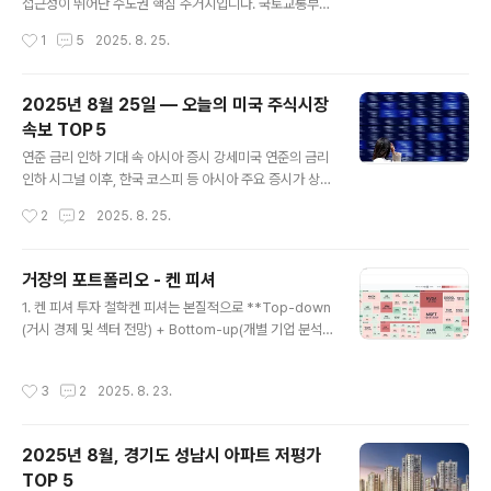
cessWDUN+15금값 2주 최고점 기록트럼프의 연준 개
접근성이 뛰어난 수도권 핵심 주거지입니다. 국토교통부
입 파문 직후 금 가격이 2주 만에 최고치를 기록하며 안..
실거래가 공개시스템의 공식 거래 자료를 기준으로, 동일
작성시간
1
5
2025. 8. 25.
평형(±1㎡)의 최근 거래가와 역사적 최고가를 비교하여
가격 낙폭이 큰 아파트 5곳을 정리했습니다.순위단지명
(법정동)전용면적(㎡)·평형최근 거래가 (억)거래월최고가
2025년 8월 25일 — 오늘의 미국 주식시장
(억)최고가 시점하락률1️⃣송도 더샵 퍼스트파크84㎡ (34
속보 TOP 5
평)7.5’25.078.9’21.09–15.7%2️⃣청라 한양수자인84
글 내용
㎡ (34평)6.2’25.077.3’21.11–15.1%3️⃣검단 호반베르
연준 금리 인하 기대 속 아시아 증시 강세미국 연준의 금리
디움84㎡ (34평)5.5’25.076.4’22.02–14.1%4️⃣인천
인하 시그널 이후, 한국 코스피 등 아시아 주요 증시가 상승
스카이뷰자이59㎡ (25평)4.3’25.075.0’21.08–14.
흐름을 보였으며, 인도·일본·대만 등도 주요 기술주 강세에
작성시간
2
2
2025. 8. 25.
0%5️⃣연수 한양아파트84㎡ (34평)4..
힘입어 반등했습니다.출처: [Reuters]Reuters+2Bloo
mberg+2**파월 잭슨홀 연설 이후 다우·러셀2000 신
고가 경신**파월의 완화 시향 발언 이후, 다우는 사상 최고
거장의 포트폴리오 - 켄 피셔
치, 러셀2000은 2025년 최고치로 마감하는 등 전반적인
글 내용
1. 켄 피셔 투자 철학켄 피셔는 본질적으로 **Top-down
지수 랠리가 이어졌습니다.출처: [Investors.com]Inves
(거시 경제 및 섹터 전망) + Bottom-up(개별 기업 분석)
tors**엔비디아 실적 발표 이후 시장 관심 집중**엔비디
**을 결합하는 스타일입니다.성장과 가치 혼합형: 기술주
아의 실적 발표가 임박하면서 AI 및 반도체 업종 전반에 대
같은 성장주에 비중을 크게 두면서도, 배당주·에너지주·금
한 시장의 기대가 높아지고 있습니다.출처: [AP News]C
작성시간
3
2
2025. 8. 23.
융주 같은 가치주도 병행.분산 투자 중시: 특정 종목 쏠림은
ryptoDnes.bg+15AP News+..
있으나, 전반적으로 섹터·산업·자산군 전반에 걸쳐 분산.글
로벌 시각: 미국 주식이 중심이지만 TSM(대만), SAP(독
2025년 8월, 경기도 성남시 아파트 저평가
일), ASML(네덜란드) 등 글로벌 우량주도 보유.롱텀(장기
TOP 5
관점): 단기 시황보다는 장기 성장성, 거시적 메가트렌드 반