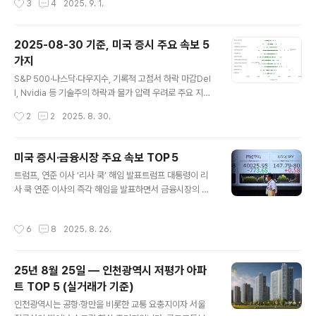
3
4
2025. 9. 1.
트폴리오 주요 특징대규모 매도Estee Lauder(EL): 20
만주 → 15만주로 축소(-25%), 약 4.04M 달러 매도.→
소비재 대형주 비중 축소, 경기 민감 소비재에 대한 경계심
2025‑08‑30 기준, 미국 증시 주요 속보 5
반영.신규 매수Lululemon(LULU) $11.9MBruker(BR
가지
KR) $10.3MRegeneron(REGN) $7.9MMercadoLi
글 내용
bre(MELI) $7.8MUnitedHealth(UNH) $6.2M→ 헬
S&P 500·나스닥·다우지수, 기록적 고점서 하락 마감Del
스케어(Bruker, Regeneron, UNH) + 글로벌 성장주
l, Nvidia 등 기술주의 하락과 물가 압력 우려로 주요 지수
(MercadoLibre) + 프리미엄 소비(LUL..
가 사상 최고치에서 조정받으며 하락 마감했습니다 Mone
작성시간
2
2
2025. 8. 30.
ycontrol+11Reuters+11Reuters+11Reuters+2R
euters+2.Dell, AI 서버 비용 부담으로 주가 9% 급락인
공지능 인프라 수요는 높았지만 제조 비용 증가와 경쟁 심
미국 증시·금융시장 주요 속보 TOP 5
화로 Dell의 실적 전망에 대한 우려가 커졌습니다 Reuter
글 내용
트럼프, 연준 이사 ‘리사 쿡’ 해임 발표트럼프 대통령이 리
s+1.Nvidia, 3거래일 연속 하락 — PCE 발표 직전 투자
사 쿡 연준 이사의 즉각 해임을 발표하면서 금융시장의 불
심리 위축기대보다 다소 부족한 실적으로 Nvidia 주가가
확실성이 커졌습니다.Wall Street Journal+7Reuters
하락세를 이어가고 있으며, 시장은 연준의 다음 움직임을
+7Reuters+7달러 약세, 장기 美 국채 수익률 하락, 금
주시 중입니다 Reuters+12Investors.com+12RTT
작성시간
6
8
2025. 8. 26.
값 상승연준 독립성 우려로 인해 달러는 약세로 돌아섰고,
News+12.Marve..
장기 미국 국채 수익률은 하락했으며 금 가격이 2주 최고
치에 도달했습니다.AP News+4Reuters+4Reuters
25년 8월 25일 — 인천광역시 저평가 아파
+4아시아·유럽 증시 동반 하락미 시장 불안의 영향으로 아
트 TOP 5 (실거래가 기준)
시아 및 유럽 증시가 전반적으로 하락하며 글로벌 리스크
글 내용
회피 심리를 반영했습니다.AInvest+15Reuters+15Ac
인천광역시는 공항·항만을 비롯한 교통 요충지이자 서울