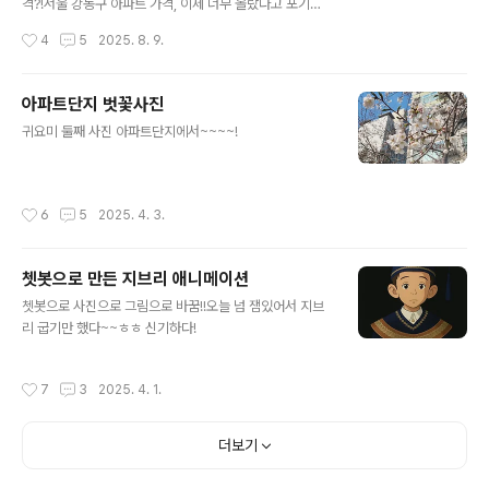
7.0억최고가: 31.0억하락률: –12.9%입지: 압구정 로데오·
격?!서울 강동구 아파트 가격, 이제 너무 올랐다고 포기하
한강변 도보추천 이유: 재건축 기대감+랜드마크 가치3️⃣
셨나요?그런데 의외로 강동구 역세권 아파트 중에는 여전
작성시간
4
5
2025. 8. 9.
대치 은마 (31평)현재가: 22.8억최고가: 2..
히 최고가 대비 10% 이상 저렴하게 거래되는 매물이 있습
니다.2025년 8월 실거래가를 기준으로, 실거주와 투자 모
두 노려볼 만한 저평가 아파트 TOP 5를 소개합니다.1️⃣
아파트단지 벗꽃사진
천호 현대 (20평)가격: 7.0억 (최고가 8.0억 → –12% 하
글 내용
귀요미 둘째 사진 아파트단지에서~~~~!
락)장점: 천호역 도보 5분, 대형마트·백화점·병원·카페 밀집
특징: 20평대지만 효율적인 구조, 신혼부부·소형가구에 인
기2️⃣ 천호 우성 (19평)가격: 9.0억 (최고가 10.5억 → –1
4% 하락)장점: 중소형 아파트 희소성, 역세권 생활권 검증
작성시간
6
5
2025. 4. 3.
투자 포인트: 매물 희소성으로 거래 속도 빠름..
쳇봇으로 만든 지브리 애니메이션
글 내용
쳇봇으로 사진으로 그림으로 바꿈!!오늘 넘 잼있어서 지브
리 굽기만 했다~~ㅎㅎ 신기하다!
작성시간
7
3
2025. 4. 1.
더보기