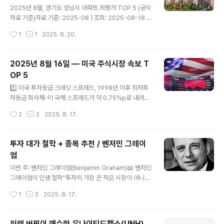
글 내용
영.2. 최근 수익률 분석 (첫 번째 이미지)빅테크 강세:NVD
2025년 8월, 경기도 성남시 아파트 저평가 TOP 5 (공식
A +10.75%, GOOGL +13.35%, AAPL +9.74%, CV
자료 기준)자료 기준: 2025-08 | 조회: 2025-08-18 |
X +9.84% 등 주요 빅테크·에..
출처: 국토교통부 실거래가 공개시스템해제거래 제외 · 동
작성시간
1
1
2025. 8. 20.
일 평형 매칭 적용성남시는 판교·분당을 중심으로 경기 남
부 핵심 주거지를 형성해왔습니다.오늘은 국토교통부 실거
래가 데이터를 기반으로 성남시 주요 단지의 현재가와 최
2025년 8월 16일 — 미국 주식시장 속보 T
고가 대비 저평가 현황을 정리했습니다.단지명전용면적
OP 5
(㎡)현재가현재 계약일최고가최고가 시점하락률판교 푸
글 내용
르지오그랑블84.97 (34평)21.8억’25.07.2924.3억’21.
1️⃣ 미국 투자등급 크레딧 스프레드, 1998년 이후 최저투
08–10.3%분당 서현LG빌리지84.82 (34평)17.5억’25.
자등급 회사채-미 국채 스프레드가 약 0.75%p로 내려앉
07.2419.2억’21.09–8.9%야탑 무지개마을 현대59.98
으며 신용시장이 강세 흐름을 보였음.출처: Financial Ti
작성시간
2
3
2025. 8. 17.
(25평)12.2억’25.07.1713.6억’21.1..
mes2️⃣ 인텔, 미 정부 지분투자 가능성 보도에 주가 상승
미 정부의 지분 투자 가능성 보도 이후 인텔 주가가 상승 마
감.출처: Reuters3️⃣ 버핏의 버크셔, 유나이티드헬스 지분
투자 대가 철학 + 종목 추천 / 벤저민 그레이
공시…주가 급등버크셔 해서웨이가 유나이티드헬스 지분
엄
약 5백만 주(약 15.7억 달러) 취득을 공시, 장전에서 주가
글 내용
가 두 자릿수 급등.출처: AP News4️⃣ 다우, 장중 사상 최
이번 주: 벤저민 그레이엄(Benjamin Graham)📖 벤저민
고치 접근 후 소폭 보합권 마감다우지수는 장중 사상 최고
그레이엄의 인생 철학“투자의 가장 큰 적은 시장이 아니라
치에 근접했다가 소폭 상승에 그쳤고, S&P 500은 큰 변
자기 자신이다.”그는 가치투자의 아버지로 불리며, 내재가
작성시간
1
3
2025. 8. 17.
화 없이 마감.출처: The Wall Street..
치 대비 저평가된 종목에 투자하는 방식을 제시했습니다.
단기 시장 변동에 흔들리지 않고, 장기적 관점에서 안정성
을 중시했습니다.🎯 투자 전략 핵심안전마진(Margin of
워렌 버핏이 매수한 유나이티드헬스(UNH)