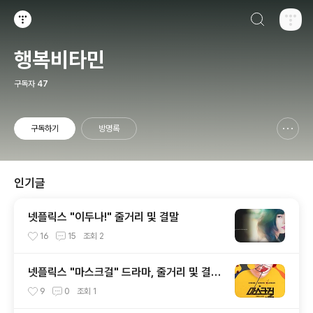
검색하기
티스토리
행복비타민
구독자
47
구독하기
방명록
신고하기 레이어
열기
인기글
넷플릭스 "이두나!" 줄거리 및 결말
16
15
조회
2
넷플릭스 "마스크걸" 드라마, 줄거리 및 결말
스포
9
0
조회
1