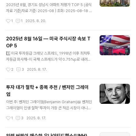
글 내용
영.2. 최근 수익률 분석 (첫 번째 이미지)빅테크 강세:NVD
2025년 8월, 경기도 성남시 아파트 저평가 TOP 5 (공식
A +10.75%, GOOGL +13.35%, AAPL +9.74%, CV
자료 기준)자료 기준: 2025-08 | 조회: 2025-08-18 |
X +9.84% 등 주요 빅테크·에..
출처: 국토교통부 실거래가 공개시스템해제거래 제외 · 동
작성시간
1
1
2025. 8. 20.
일 평형 매칭 적용성남시는 판교·분당을 중심으로 경기 남
부 핵심 주거지를 형성해왔습니다.오늘은 국토교통부 실거
래가 데이터를 기반으로 성남시 주요 단지의 현재가와 최
2025년 8월 16일 — 미국 주식시장 속보 T
고가 대비 저평가 현황을 정리했습니다.단지명전용면적
OP 5
(㎡)현재가현재 계약일최고가최고가 시점하락률판교 푸
글 내용
르지오그랑블84.97 (34평)21.8억’25.07.2924.3억’21.
1️⃣ 미국 투자등급 크레딧 스프레드, 1998년 이후 최저투
08–10.3%분당 서현LG빌리지84.82 (34평)17.5억’25.
자등급 회사채-미 국채 스프레드가 약 0.75%p로 내려앉
07.2419.2억’21.09–8.9%야탑 무지개마을 현대59.98
으며 신용시장이 강세 흐름을 보였음.출처: Financial Ti
작성시간
2
3
2025. 8. 17.
(25평)12.2억’25.07.1713.6억’21.1..
mes2️⃣ 인텔, 미 정부 지분투자 가능성 보도에 주가 상승
미 정부의 지분 투자 가능성 보도 이후 인텔 주가가 상승 마
감.출처: Reuters3️⃣ 버핏의 버크셔, 유나이티드헬스 지분
투자 대가 철학 + 종목 추천 / 벤저민 그레이
공시…주가 급등버크셔 해서웨이가 유나이티드헬스 지분
엄
약 5백만 주(약 15.7억 달러) 취득을 공시, 장전에서 주가
글 내용
가 두 자릿수 급등.출처: AP News4️⃣ 다우, 장중 사상 최
이번 주: 벤저민 그레이엄(Benjamin Graham)📖 벤저민
고치 접근 후 소폭 보합권 마감다우지수는 장중 사상 최고
그레이엄의 인생 철학“투자의 가장 큰 적은 시장이 아니라
치에 근접했다가 소폭 상승에 그쳤고, S&P 500은 큰 변
자기 자신이다.”그는 가치투자의 아버지로 불리며, 내재가
작성시간
1
3
2025. 8. 17.
화 없이 마감.출처: The Wall Street..
치 대비 저평가된 종목에 투자하는 방식을 제시했습니다.
단기 시장 변동에 흔들리지 않고, 장기적 관점에서 안정성
을 중시했습니다.🎯 투자 전략 핵심안전마진(Margin of
워렌 버핏이 매수한 유나이티드헬스(UNH)