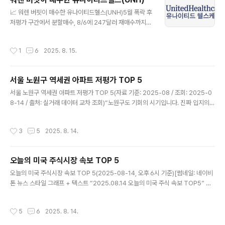
Safety)내재가치보다 낮은 가격에 매수하여 위험 최소화
글 내용
📈 워렌 버핏이 매수한 유나이티드헬스(UNH)5월 폭락 후
내재가치 분석재무제표, 배당, 수익성 기반의 철저한 펀더
저평가 구간에서 분할매수, 8/6에 247달러 재매수까지
멘털 분석장기 투자시장의 단기 소음에 흔들리지 않고 기
완료.펀더멘털 대비 시장 가격 격차가 커 결국 주가는 오를
업의 본질가치에 집중📊 이번 주 종목 추천 (벤저민 그레이
수밖에 없었고, 최근 13% 급등.지금 궁금한 건 “유나헬 지
엄 철학 기반)1️⃣ Johnson & Johnson (JNJ)안정적 배
작성시간
1
6
2025. 8. 15.
금 늦었나?”라는 질문.답은 누구도 확신할 수 없지만, 여전
당, 견고한 헬스케어 수요 기반2️⃣ Procter & Gamb..
히 가치와 가격의 간극을 보는 게 핵심.🔥 저평가 종목은
결국 제자리를 찾는다.
서울 노원구 역세권 아파트 저평가 TOP 5
글 내용
서울 노원구 역세권 아파트 저평가 TOP 5(자료 기준: 2025‑08 / 조회: 2025‑0
8‑14 / 출처: 실거래 데이터 교차 조회)“노원구도 기회의 시기입니다. 진짜 입지의
힘을 놓치지 마세요.”순위단지명 (전용 면적)현재가최고가하락률입지 포인트1️⃣상계
주공4단지 (59㎡·25평)13.8억15.0억–8.0%상계역 접근성 우수, 재건축 가능성
작성시간
3
5
2025. 8. 14.
2️⃣중계그린 (84㎡·34평)18.5억20.2억–8.4%중계역 인접, 풍부한 생활 인프라
3️⃣공릉주공8단지 (84㎡·34평)17.9억19.5억–8.2%서울과학기술대학교 인접, 상
권 발달 지역4️⃣월계주공3단지 (59㎡·25평)12.5억13.5억–7.4%월계역 더블역세
오늘의 미국 주식시장 속보 TOP 5
권, 교통 접근성 탁월5️⃣하계삼성래미안 (84㎡·34평)17.2억18.7억–8.0%하계역
글 내용
인..
오늘의 미국 주식시장 속보 TOP 5(2025‑08‑14, 오후 6시 기준)[썸네일: 네이비
톤 뉴스 스타일 그래프 + 텍스트 “2025.08.14 오늘의 미국 주식 속보 TOP5” 삽
입]“기대감은 상승, 리스크는 높습니다. 한 발 앞선 전략이 강자가 됩니다.”1️⃣ 연준
9월 기준금리 인하 기대 강화, 달러 약세 지속월가에서는 9월까지 금리 인하 가능성
작성시간
5
6
2025. 8. 14.
이 점점 높아지고 있으며, 달러는 2주만에 최저치까지 하락했어요.(출처: Reuters)
Reuters2️⃣ S&P500, 나스닥 최고치 경신… 연판루 랠리 지속금리 인하 기대감에