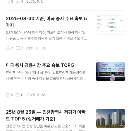
3
4
2025. 9. 1.
트폴리오 주요 특징대규모 매도Estee Lauder(EL): 20
만주 → 15만주로 축소(-25%), 약 4.04M 달러 매도.→
소비재 대형주 비중 축소, 경기 민감 소비재에 대한 경계심
2025‑08‑30 기준, 미국 증시 주요 속보 5
반영.신규 매수Lululemon(LULU) $11.9MBruker(BR
가지
KR) $10.3MRegeneron(REGN) $7.9MMercadoLi
글 내용
bre(MELI) $7.8MUnitedHealth(UNH) $6.2M→ 헬
S&P 500·나스닥·다우지수, 기록적 고점서 하락 마감Del
스케어(Bruker, Regeneron, UNH) + 글로벌 성장주
l, Nvidia 등 기술주의 하락과 물가 압력 우려로 주요 지수
(MercadoLibre) + 프리미엄 소비(LUL..
가 사상 최고치에서 조정받으며 하락 마감했습니다 Mone
작성시간
2
2
2025. 8. 30.
ycontrol+11Reuters+11Reuters+11Reuters+2R
euters+2.Dell, AI 서버 비용 부담으로 주가 9% 급락인
공지능 인프라 수요는 높았지만 제조 비용 증가와 경쟁 심
미국 증시·금융시장 주요 속보 TOP 5
화로 Dell의 실적 전망에 대한 우려가 커졌습니다 Reuter
글 내용
트럼프, 연준 이사 ‘리사 쿡’ 해임 발표트럼프 대통령이 리
s+1.Nvidia, 3거래일 연속 하락 — PCE 발표 직전 투자
사 쿡 연준 이사의 즉각 해임을 발표하면서 금융시장의 불
심리 위축기대보다 다소 부족한 실적으로 Nvidia 주가가
확실성이 커졌습니다.Wall Street Journal+7Reuters
하락세를 이어가고 있으며, 시장은 연준의 다음 움직임을
+7Reuters+7달러 약세, 장기 美 국채 수익률 하락, 금
주시 중입니다 Reuters+12Investors.com+12RTT
작성시간
6
8
2025. 8. 26.
값 상승연준 독립성 우려로 인해 달러는 약세로 돌아섰고,
News+12.Marve..
장기 미국 국채 수익률은 하락했으며 금 가격이 2주 최고
치에 도달했습니다.AP News+4Reuters+4Reuters
25년 8월 25일 — 인천광역시 저평가 아파
+4아시아·유럽 증시 동반 하락미 시장 불안의 영향으로 아
트 TOP 5 (실거래가 기준)
시아 및 유럽 증시가 전반적으로 하락하며 글로벌 리스크
글 내용
회피 심리를 반영했습니다.AInvest+15Reuters+15Ac
인천광역시는 공항·항만을 비롯한 교통 요충지이자 서울