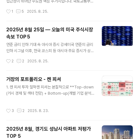
cessWDUN+15금값 2주 최고점 기록트럼프의 연준 개
접근성이 뛰어난 수도권 핵심 주거지입니다. 국토교통부
입 파문 직후 금 가격이 2주 만에 최고치를 기록하며 안..
실거래가 공개시스템의 공식 거래 자료를 기준으로, 동일
작성시간
1
5
2025. 8. 25.
평형(±1㎡)의 최근 거래가와 역사적 최고가를 비교하여
가격 낙폭이 큰 아파트 5곳을 정리했습니다.순위단지명
(법정동)전용면적(㎡)·평형최근 거래가 (억)거래월최고가
2025년 8월 25일 — 오늘의 미국 주식시장
(억)최고가 시점하락률1️⃣송도 더샵 퍼스트파크84㎡ (34
속보 TOP 5
평)7.5’25.078.9’21.09–15.7%2️⃣청라 한양수자인84
글 내용
㎡ (34평)6.2’25.077.3’21.11–15.1%3️⃣검단 호반베르
연준 금리 인하 기대 속 아시아 증시 강세미국 연준의 금리
디움84㎡ (34평)5.5’25.076.4’22.02–14.1%4️⃣인천
인하 시그널 이후, 한국 코스피 등 아시아 주요 증시가 상승
스카이뷰자이59㎡ (25평)4.3’25.075.0’21.08–14.
흐름을 보였으며, 인도·일본·대만 등도 주요 기술주 강세에
작성시간
2
2
2025. 8. 25.
0%5️⃣연수 한양아파트84㎡ (34평)4..
힘입어 반등했습니다.출처: [Reuters]Reuters+2Bloo
mberg+2**파월 잭슨홀 연설 이후 다우·러셀2000 신
고가 경신**파월의 완화 시향 발언 이후, 다우는 사상 최고
거장의 포트폴리오 - 켄 피셔
치, 러셀2000은 2025년 최고치로 마감하는 등 전반적인
글 내용
1. 켄 피셔 투자 철학켄 피셔는 본질적으로 **Top-down
지수 랠리가 이어졌습니다.출처: [Investors.com]Inves
(거시 경제 및 섹터 전망) + Bottom-up(개별 기업 분석)
tors**엔비디아 실적 발표 이후 시장 관심 집중**엔비디
**을 결합하는 스타일입니다.성장과 가치 혼합형: 기술주
아의 실적 발표가 임박하면서 AI 및 반도체 업종 전반에 대
같은 성장주에 비중을 크게 두면서도, 배당주·에너지주·금
한 시장의 기대가 높아지고 있습니다.출처: [AP News]C
작성시간
3
2
2025. 8. 23.
융주 같은 가치주도 병행.분산 투자 중시: 특정 종목 쏠림은
ryptoDnes.bg+15AP News+..
있으나, 전반적으로 섹터·산업·자산군 전반에 걸쳐 분산.글
로벌 시각: 미국 주식이 중심이지만 TSM(대만), SAP(독
2025년 8월, 경기도 성남시 아파트 저평가
일), ASML(네덜란드) 등 글로벌 우량주도 보유.롱텀(장기
TOP 5
관점): 단기 시황보다는 장기 성장성, 거시적 메가트렌드 반