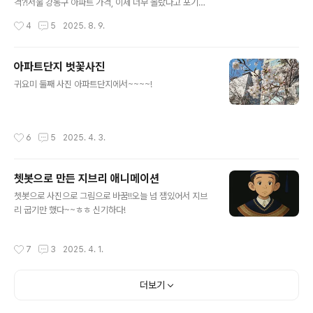
7.0억최고가: 31.0억하락률: –12.9%입지: 압구정 로데오·
격?!서울 강동구 아파트 가격, 이제 너무 올랐다고 포기하
한강변 도보추천 이유: 재건축 기대감+랜드마크 가치3️⃣
셨나요?그런데 의외로 강동구 역세권 아파트 중에는 여전
작성시간
4
5
2025. 8. 9.
대치 은마 (31평)현재가: 22.8억최고가: 2..
히 최고가 대비 10% 이상 저렴하게 거래되는 매물이 있습
니다.2025년 8월 실거래가를 기준으로, 실거주와 투자 모
두 노려볼 만한 저평가 아파트 TOP 5를 소개합니다.1️⃣
아파트단지 벗꽃사진
천호 현대 (20평)가격: 7.0억 (최고가 8.0억 → –12% 하
글 내용
귀요미 둘째 사진 아파트단지에서~~~~!
락)장점: 천호역 도보 5분, 대형마트·백화점·병원·카페 밀집
특징: 20평대지만 효율적인 구조, 신혼부부·소형가구에 인
기2️⃣ 천호 우성 (19평)가격: 9.0억 (최고가 10.5억 → –1
4% 하락)장점: 중소형 아파트 희소성, 역세권 생활권 검증
작성시간
6
5
2025. 4. 3.
투자 포인트: 매물 희소성으로 거래 속도 빠름..
쳇봇으로 만든 지브리 애니메이션
글 내용
쳇봇으로 사진으로 그림으로 바꿈!!오늘 넘 잼있어서 지브
리 굽기만 했다~~ㅎㅎ 신기하다!
작성시간
7
3
2025. 4. 1.
더보기