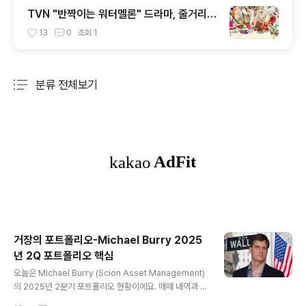
TVN "반짝이는 워터멜론" 드라마, 줄거리
및 결말 - ing
13
0
조회
1
분류 전체보기
주요 글 목록
거장의 포트폴리오-Michael Burry 2025
년 2Q 포트폴리오 핵심
글 내용
오늘은 Michael Burry (Scion Asset Management)
의 2025년 2분기 포트폴리오 현황이에요. 매매 내역과 보
유 현황을 바탕으로 정리해드릴게요.📊 마이클 버리의 포
작성시간