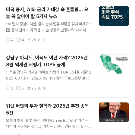
힘입어 주요 지수가 연속 신고가를 기록했습니다.(출처: Reuters) AP News+15
미국 증시, AI와 금리 기대감 속 흔들림… 오
Reuters+15Yahoo Finance+15The Wall Street Journal..
늘 꼭 알아야 할 5가지 뉴스
글 내용
“AI 랠리 중심이지만, 금리·관세·밸류 부담을 잊지 마세요.”
1️⃣ 금리 인하 기대 확산, 기술·성장주 반등다우·S&P·나스
닥 선물 소폭 상승, 투자심리 회복시사점: CPI 발표 전까지
작성시간
4
4
2025. 8. 11.
방향성 제한적(출처: Reuters)2️⃣ Nvidia·AMD, 중국 AI
칩 매출 15% 공유 조건부 수출 재개중국 서버 수요 회복
기대, 주가 반등리스크: 규제 강화 가능성 여전(출처: Inve
강남구 아파트, 아직도 이런 가격? 2025년
stors)3️⃣ Citi, S&P 500 연말 목표 6600으로 상향실적
8월 역세권 저평가 TOP5 공개
기대·정책 지원 반영시사점: 상승 기대 vs 관세·금리 리스
글 내용
크(출처: Reuters)4️⃣ AI 기술주 랠리 속 과열 우려 부각S
1. 서울 강남구 역세권 아파트 저평가 TOP 5(자료 기준: 2
&P·나스닥 사상 최고치 근접시사점: 펀더멘털은 탄탄하나
025-08 / 조회: 2025-08-11 / 출처: 국토교통부 실거
밸류 부담 큼(출처: MarketWatch)5️⃣ 美 기업, 자사주..
래가 시스템)“규제와 불확실성 속에서도 입지는 답을 말합
작성시간
2
5
2025. 8. 11.
니다.” 1️⃣ 도곡렉슬 (84.92㎡ · 34평)현재가: 32.5억
(’25.07) · 최고가: 36.0억 → 하락률 –9.7%도곡역 3분,
명문 학군“강남 아파트의 교과서. 입지 삼박자.”2️⃣ 압구정
워런 버핏의 투자 철학과 2025년 추천 종목
현대7차 (84.43㎡ · 34평)현재가: 42.0억 (’25.07) ·
5선
최고가: 46.5억 → –9.7%한강 조망, 리모델링 기대“프리
글 내용
미엄 유지, 기대감 남아있는 단지.”3️⃣ 개포 주공4단지 (59.
오늘의 투자 대가: 워런 버핏 (Warren Buffett)“가격은
95㎡ · 25평)현재가: 23.8억 (’25.07) · 최고가: 26.5억
당신이 지불하는 것이고, 가치는 당신이 얻는 것이다.”—
→ –10.2%대청역 5분, 재건축 예정..
워런 버핏워런 버핏은 **가치 투자(Value Investing)**
작성시간