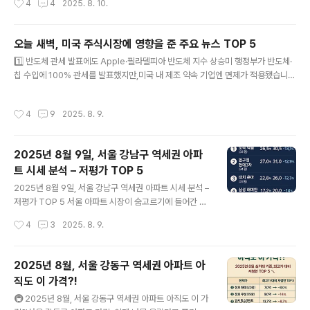
4
4
2025. 8. 10.
의 대표 주자로,기업의 내재가치보다 낮은 가격에 거래되
는 주식을 찾아 장기 보유하는 전략을 고수합니다.그의 핵
심 원칙은 다음과 같습니다.💡 버핏 투자 철학 핵심 4원칙
오늘 새벽, 미국 주식시장에 영향을 준 주요 뉴스 TOP 5
이해할 수 있는 비즈니스에만 투자하라자신이 잘 모르는
글 내용
1️⃣ 반도체 관세 발표에도 Apple·필라델피아 반도체 지수 상승미 행정부가 반도체·
산업은 피하고, 깊이 이해한 기업에만 집중.재무 구조와 경
칩 수입에 100% 관세를 발표했지만,미국 내 제조 약속 기업엔 면제가 적용됐습니
영진의 질 확인부채 비율이 낮고, 신뢰할 수 있는 경영진을
다.그 결과 Apple 주가 3.2% 상승, 필라델피아 반도체 지수 1.5% 상승.출처: Barr
선호.내재가치보다 저평가된 기업 매수안전마진(Margin
on’s2️⃣ 테크·AI 중심 나스닥 신기록 경신고급 기술주 중심의 매수세로 나스닥 지수
of Safety)을 확보해 리스크 최소화.장기 보유, 복리의 힘
작성시간
4
9
2025. 8. 9.
와 S&P 500이이번 주에도 상승세를 이어갔습니다.AI·반도체 기업이 주요 상승 동
활용시장의 단기 변동보다 장기 성장 잠재력을 중시.📊 2..
력.3️⃣ AI·반도체 실적 서프라이즈… Palantir·Shopify 급등Palantir: EPS 78%
급증, 주가 급등Shopify: 매출 예상치 상회, 주가 상승AMD: 중국 수출 규제로 혼조
2025년 8월 9일, 서울 강남구 역세권 아파
세하지만 AI 관련 기술 기업 선호는 지속.출처: Business Insider..
트 시세 분석 – 저평가 TOP 5
글 내용
2025년 8월 9일, 서울 강남구 역세권 아파트 시세 분석 –
저평가 TOP 5 서울 아파트 시장이 숨고르기에 들어간 지
금, 강남구에서도 일부 역세권 인기 단지가 최고가 대비 8
작성시간
4
3
2025. 8. 9.
~15% 하락한 가격에 거래되고 있습니다.2025년 8월 국
토부 실거래가 데이터를 바탕으로, 실거주·투자 가치가 모
두 높은 저평가 아파트 TOP 5를 소개합니다.1️⃣ 도곡 렉
2025년 8월, 서울 강동구 역세권 아파트 아
슬 (33평)현재가: 26.5억최고가: 30.5억하락률: –13.1%
직도 이 가격?!
입지: 도곡역·대치동 학원가 인접추천 이유: 명문 학군+교
글 내용
통+생활편의 3박자2️⃣ 압구정 현대3차 (34평)현재가: 2
🚇 2025년 8월, 서울 강동구 역세권 아파트 아직도 이 가